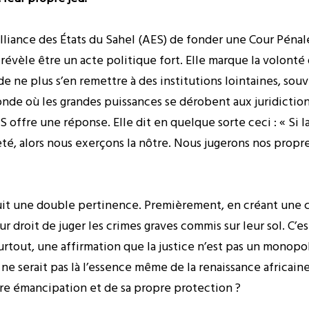
Alliance des États du Sahel (AES) de fonder une Cour Pénal
révèle être un acte politique fort. Elle marque la volonté
t de ne plus s’en remettre à des institutions lointaines, 
onde où les grandes puissances se dérobent aux juridictions
offre une réponse. Elle dit en quelque sorte ceci : « Si la
té, alors nous exerçons la nôtre. Nous jugerons nos propres
duit une double pertinence. Premièrement, en créant une co
ur droit de juger les crimes graves commis sur leur sol. C’est
urtout, une affirmation que la justice n’est pas un monopol
ne serait pas là l’essence même de la renaissance africaine
pre émancipation et de sa propre protection ?