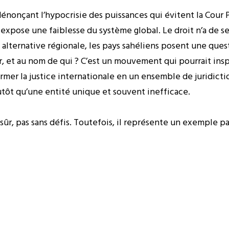
nonçant l’hypocrisie des puissances qui évitent la Cour 
 expose une faiblesse du système global. Le droit n’a de se
e alternative régionale, les pays sahéliens posent une que
er, et au nom de qui ? C’est un mouvement qui pourrait insp
rmer la justice internationale en un ensemble de juridicti
tôt qu’une entité unique et souvent inefficace.
 sûr, pas sans défis. Toutefois, il représente un exemple pa
ées en actions. La justice est un muscle qui s’entretient pa
oisi de muscler leur souveraineté.