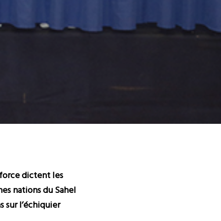
 force dictent les
ines nations du Sahel
s sur l’échiquier