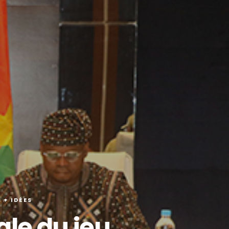
 + IDÉES
ègle du jeu