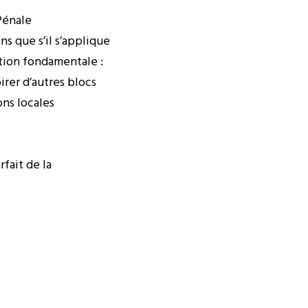
Pénale
ns que s’il s’applique
stion fondamentale :
irer d’autres blocs
ons locales
rfait de la
r l’exercice, et les