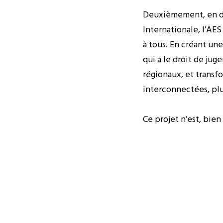
Deuxièmement, en dé
Internationale, l’AES
à tous. En créant un
qui a le droit de jug
régionaux, et transfo
interconnectées, plu
Ce projet n’est, bien
transformation des id
pays de l’AES ont ch