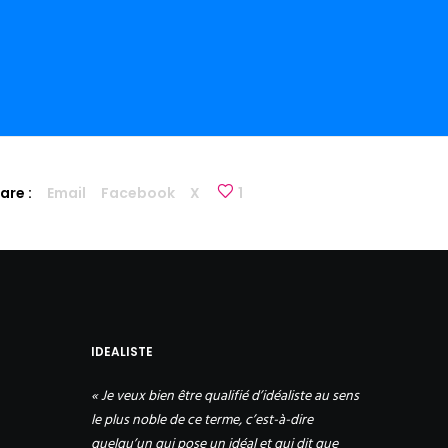
are :
Email
Facebook
X
1
IDEALISTE
« Je veux bien être qualifié d’idéaliste au sens
le plus noble de ce terme, c’est-à-dire
quelqu’un qui pose un idéal et qui dit que