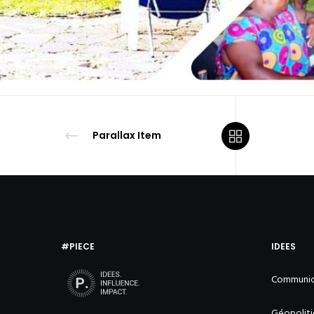
Parallax Item
#PIECE
IDEES
Communica
Géopolitiq