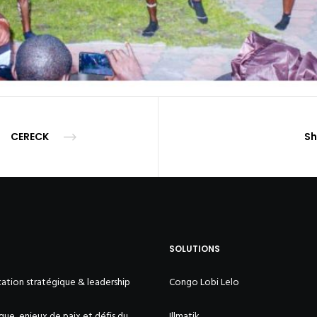
CERECK
Sh
SOLUTIONS
tion stratégique & leadership
Congo Lobi Lelo
ue, enjeux de paix et défis du
Illmatik