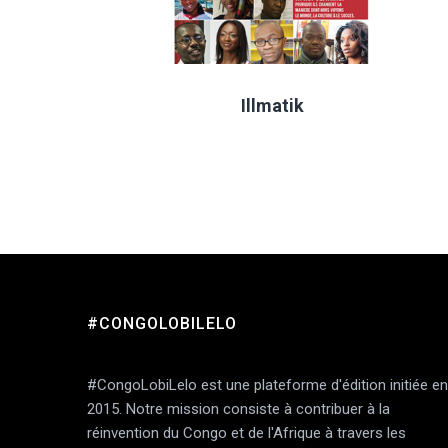
Illmatik
#CONGOLOBILELO
#CongoLobiLelo est une plateforme d'édition initiée en
2015. Notre mission consiste à contribuer à la
réinvention du Congo et de l'Afrique à travers les