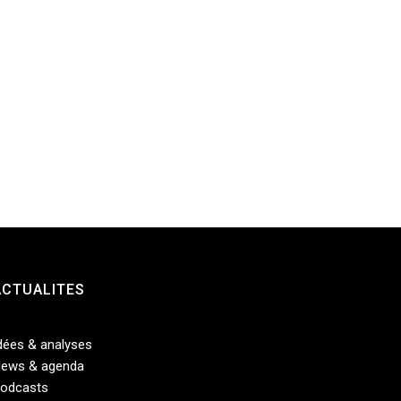
ACTUALITES
dées & analyses
ews & agenda
odcasts