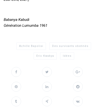
Babanya Kabudi
Génération Lumumba 1961
Achille Bapolisi
Des survivants obstinés
Eric Kwakya
Idées