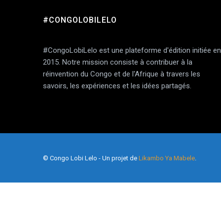
#CONGOLOBILELO
Add Comment
#CongoLobiLelo est une plateforme d'édition initiée en
2015. Notre mission consiste à contribuer à la
réinvention du Congo et de l'Afrique à travers les
savoirs, les expériences et les idées partagés.
© Congo Lobi Lelo - Un projet de
Likambo Ya Mabele
.
Enregistrer mon nom, mon e-mail et mon site dans 