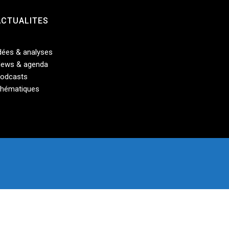
ACTUALITES
dées & analyses
ews & agenda
odcasts
hématiques