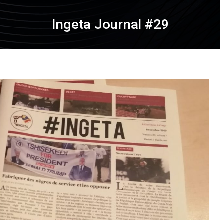
Ingeta Journal #29
oprier la terre
Neocolonialism &
Sovereignty: The Cas
of Kongo-Kinshasa
ne parole qui
CNPL – L’espoir est u