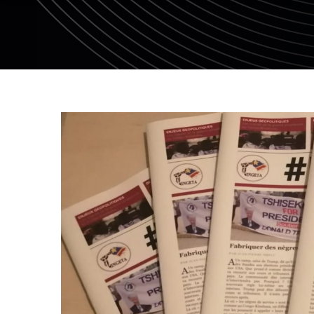
Le jour d’après…
Se réappr
CNPL – Ronaldo,
CNPL – U