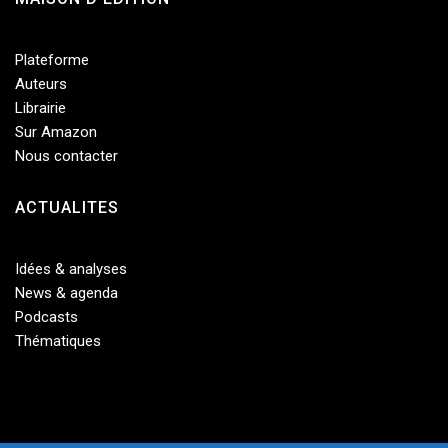
Plateforme
Auteurs
Librairie
Sur Amazon
Nous contacter
ACTUALITES
Idées & analyses
News & agenda
Enregistrer mon nom, mon e-mail et mon site dans le
Podcasts
navigateur pour mon prochain commentaire.
Thématiques