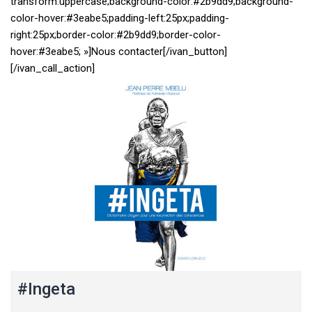
transform:uppercase;background-color:#2b9dd9;background-
color-hover:#3eabe5;padding-left:25px;padding-
right:25px;border-color:#2b9dd9;border-color-
hover:#3eabe5; »]Nous contacter[/ivan_button]
[/ivan_call_action]
#Ingeta