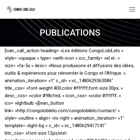
PUBLICATIONS
[ivan_call_action heading= »Les éditions CongoLobiLelo »
style= »opaque » type= »with-icon » ico_family= »el el- »
size= »fa-5x » desc= »Nous produisons et diffusons des idées,
outils & expériences pour réinventer le Congo et l’Afrique. »
animation_iteration= »1″ c_id= ».vc_1480629363086″
title_css= »font-weight:400;color:#ffffff;font-size:30px; »
desc_css= »color:#98cfed; » icon_css= »color:#ffffff; »
ico= »lightbulb »][ivan_button
link= »http://congolobilelo.com/congolobilelo/contact/ »
style= »outline » align= »to-right » animation_iteration= »1″
template= »light-bg » c_id= ».vc_1480629417141″
btn_css= »font-size:12px;text-