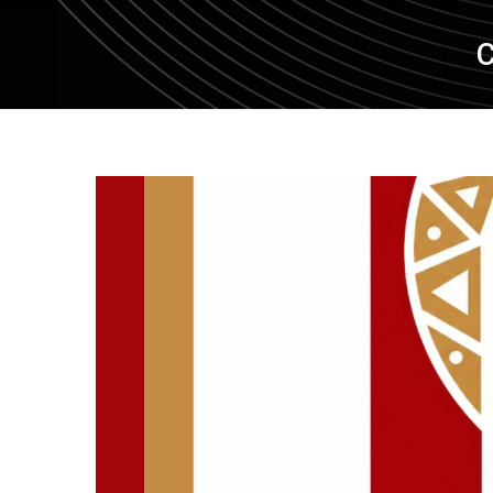
C
Neocolonialism &
Le Journ
Sovereignty: The Case
of Kongo-Kinshasa
CNPL – L’espoir est une
CNPL – D