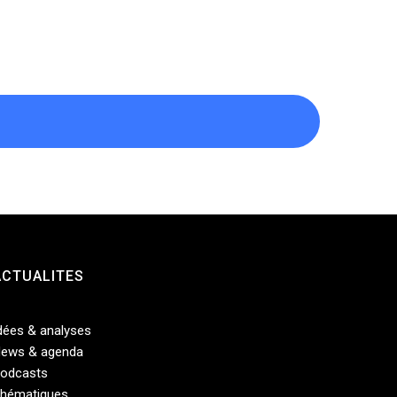
ACTUALITES
dées & analyses
ews & agenda
odcasts
hématiques