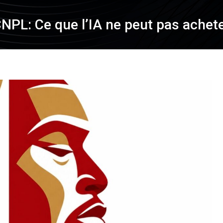
NPL: Ce que l’IA ne peut pas achet
al Ingeta #51
Le jour d’après…
es pyramides à
CNPL – Ronaldo,