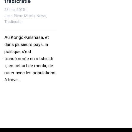
tradicratie
23 mai 2025
Jean-Pierre Mbelu
,
News
,
Tradicratie
Au Kongo-Kinshasa, et
dans plusieurs pays, la
politique s’est
transformée en « tshididi
», en cet art de mentir, de
ruser avec les populations
à trave...