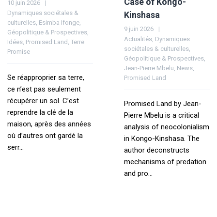
Case of Kongo-
10 juin 2026
Dynamiques sociétales &
Kinshasa
culturelles
,
Esimba Ifonge
,
9 juin 2026
Géopolitique & Prospectives
,
Actualités
,
Dynamiques
Idées
,
Promised Land
,
Terre
sociétales & culturelles
,
Promise
Géopolitique & Prospectives
,
Jean-Pierre Mbelu
,
News
,
Se réapproprier sa terre,
Promised Land
ce n’est pas seulement
récupérer un sol. C’est
Promised Land by Jean-
reprendre la clé de la
Pierre Mbelu is a critical
maison, après des années
analysis of neocolonialism
où d’autres ont gardé la
in Kongo-Kinshasa. The
serr...
author deconstructs
mechanisms of predation
and pro...