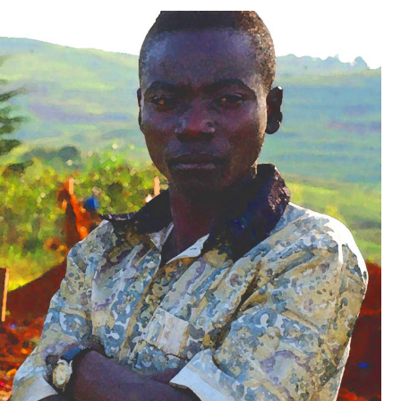
nialism &
Le Journal Ingeta #51
nty: The Case
-Kinshasa
’espoir est une
CNPL – Des pyramides
stratégique
bâtir