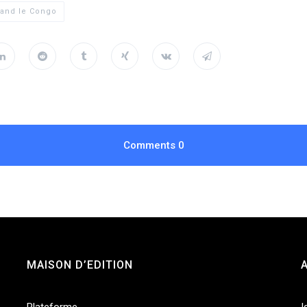
and le Congo
Comments
0
MAISON D’EDITION
Plateforme
I