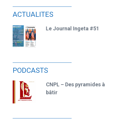
ACTUALITES
Le jour d’après…
PODCASTS
 à
CNPL – Ronaldo,
l’expérience et les
infrastructures
invisibles