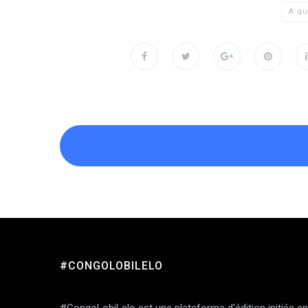
A qu
#CONGOLOBILELO
Add Comment
#CongoLobiLelo est une plateforme d'édition initiée en