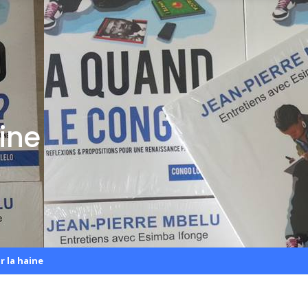
aine
r la haine