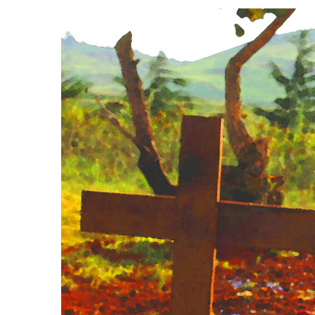
Se réapproprier la terre
Neocolo
Sovereig
of Kongo
CNPL – Une parole qui
CNPL – L
tient debout
posture 