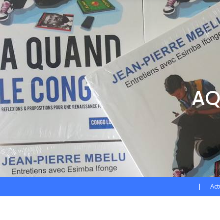
AQL
|
Act