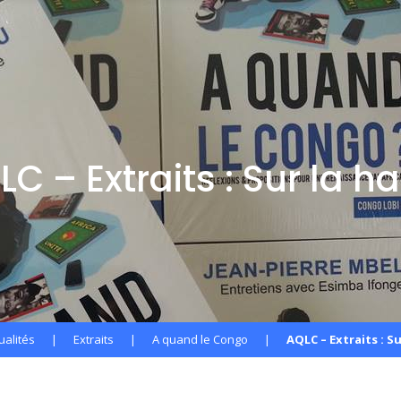
C – Extraits : Sur la h
ualités
|
Extraits
|
A quand le Congo
|
AQLC – Extraits : Su