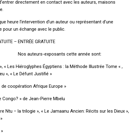
’entrer directement en contact avec les auteurs, maisons
bâtir
l’expérience 
e.
infrastructu
invisibles
ue heure l’intervention d’un auteur ou représentant d’une
e pour un échange avec le public.
ATUITE – ENTRÉE GRATUITE
Nos auteurs-exposants cette année sont:
», « Les Hiéroglyphes Égyptiens : la Méthode Illustrée Tome « ,
eu », « Le Défunt Justifié »
s de coopération Afrique Europe »
d le Congo? » de Jean-Pierre Mbelu
e Ntu – la trilogie », « Le Jamaanu Ancien: Récits sur les Dieux »,
 »
 »