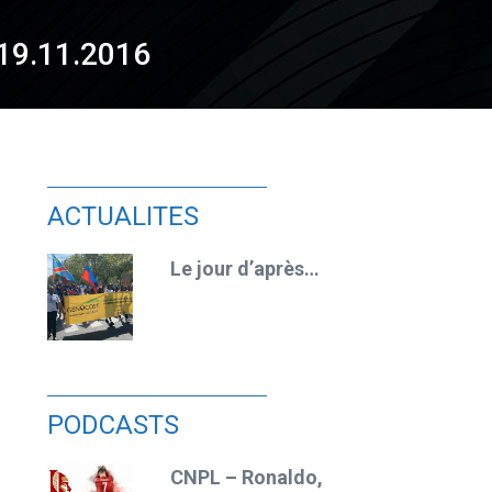
 19.11.2016
ACTUALITES
rès…
Se réapproprier la terre
PODCASTS
aldo,
CNPL – Une parole qui