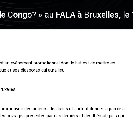
le Congo? » au FALA à Bruxelles, le
st un événement promotionnel dont le but est de mettre en
ique et ses diasporas qui aura lieu
Le Journal Ingeta #51
Le jour d’ap
ruxelles
romouvoir des auteurs, des livres et surtout donner la parole à
 des ouvrages présentés par ces derniers et des thématiques qui
CNPL – Des pyramides à
CNPL – Ron