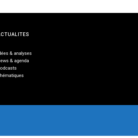
ACTUALITES
dées & analyses
ews & agenda
odcasts
hématiques