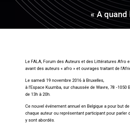
« A quand 
Le FALA, Forum des Auteurs et des Littératures Afro e
avant des auteurs « afro » et ouvrages traitant de l’Afr
Neocolonialism &
Sovereignty: The Case
Le samedi 19 novembre 2016 à Bruxelles,
of Kongo-Kinshasa
à l’Espace Kuumba, sur chaussée de Wavre, 78 -1050 B
de 13h à 20h.
Ce nouvel événement annuel en Belgique a pour but de p
chaque auteur ou représentant participant pour parler
y sont abordés.
CNPL – L’espoir est une