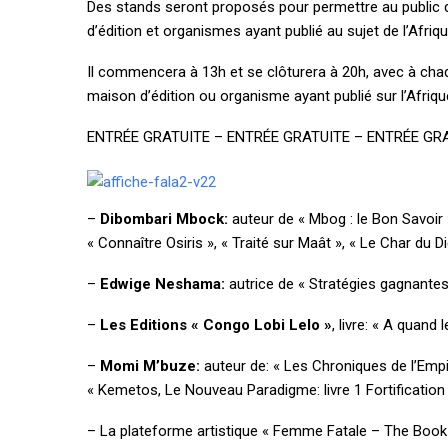
Des stands seront proposés pour permettre au public d
posture stratégique
d’édition et organismes ayant publié au sujet de l’Afriqu
Il commencera à 13h et se clôturera à 20h, avec à chaq
maison d’édition ou organisme ayant publié sur l’Afriqu
ENTRÉE GRATUITE – ENTRÉE GRATUITE – ENTRÉE GR
–
Dibombari Mbock:
auteur de « Mbog : le Bon Savoir 
« Connaître Osiris », « Traité sur Maât », « Le Char du Di
–
Edwige Neshama:
autrice de « Stratégies gagnante
–
Les Editions « Congo Lobi Lelo »
, livre: « A quan
–
Momi M’buze:
auteur de: « Les Chroniques de l’Empir
« Kemetos, Le Nouveau Paradigme: livre 1 Fortification
– La plateforme artistique « Femme Fatale – The Book