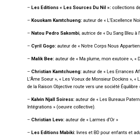
–
Les Editions « Les Sources Du Nil »:
collections de 
–
Kouokam Kamtchueng:
auteur de « L’Excellence Noi
–
Natou Pedro Sakombi
, autrice de « Du Sang Bleu à 
–
Cyril Gogo:
auteur de « Notre Corps Nous Appartient
–
Malik Bee:
auteur de « Ma plume, mon exutoire », « D
–
Christian Kamtchueng:
auteur de « Les Errances Aff
L’Âme Soeur », « Les Voeux de Monsieur Dockins », « L’
de la Raison Objective route vers une société Équilibre 
–
Kalvin Njall Soiress:
auteur de « Les Bureaux Paternel
Intégrations » (oeuvre collective).
–
Christian Levo:
auteur de « Larmes d’Or »
–
Les Editions Mabiki:
livres et BD pour enfants et ad