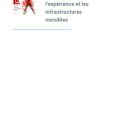
et les
tient debout
res